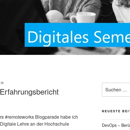
ER
Suche
 Erfahrungsbericht
nach:
NEUESTE BE
rs #remoteworks Blogparade habe ich
igitale Lehre an der Hochschule
DevOps – Berüc