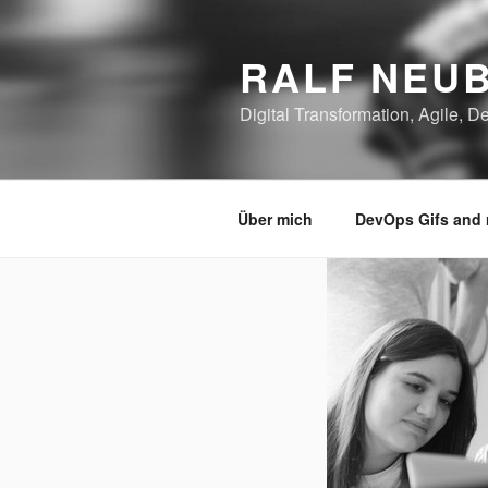
Zum
Inhalt
RALF NEU
springen
Digital Transformation, Agile,
Über mich
DevOps Gifs and 