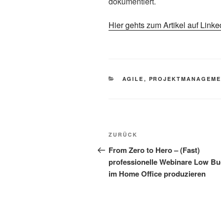
dokumentiert.
Hier gehts zum Artikel auf Linke
KATEGORIEN
AGILE
,
PROJEKTMANAGEME
Beitragsnavigation
Vorheriger
ZURÜCK
Beitrag
From Zero to Hero – (Fast)
professionelle Webinare Low Bu
im Home Office produzieren