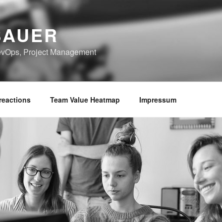
BAUER
 DevOps, Project Management
reactions
Team Value Heatmap
Impressum