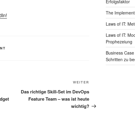
Erfolgsfaktor
The Implementat
dIn!
Laws of IT: Met
Laws of IT: Moo
Prophezeiung
NT
Business Case 
Schritten zu b
Nächster
WEITER
Beitrag
Das richtige Skill-Set im DevOps
dget
Feature Team – was ist heute
wichtig?